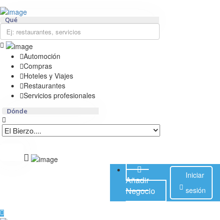
Añadir Negocio
Iniciar sesión
Actualidad
Qué
Contacto
Automoción
Compras
Hoteles y Viajes
Restaurantes
Servicios profesionales
Dónde
Iniciar
Añadir
Negocio
sesión