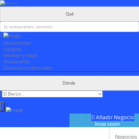
Añadir Negocio
Iniciar sesión
Actualidad
Qué
Contacto
Automoción
Compras
Hoteles y Viajes
Restaurantes
Servicios profesionales
Dónde
Añadir Negocio
Iniciar sesión
Negocios 