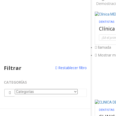
Demostraci
DENTISTAS
Clínic
¡Sé el pri
llamada
Mostrar m
Filtrar
Restablecer filtro
CATEGORÍAS
DENTISTAS