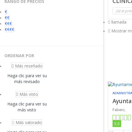
CLINIC
RANGO DE PRECIOS
¡Sé el pri
€
€€
llamada
€€€
€€€€
Mostrar m
ORDENAR POR
Más reseñado
Haga clic para ver su
más revisado
Más visto
ADMINISTRA
Ayunta
Haga clic para ver su
más visto
Fabero,
Más valorado
5.0