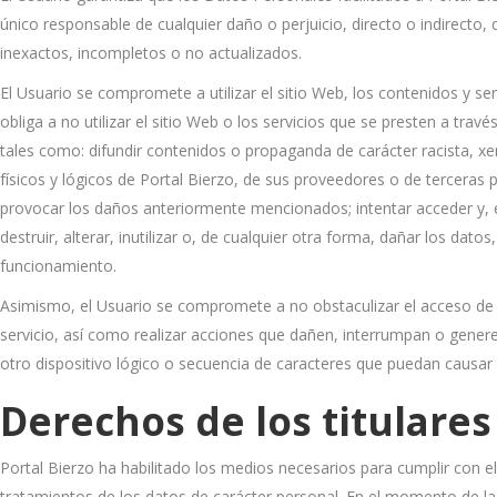
único responsable de cualquier daño o perjuicio, directo o indirecto,
inexactos, incompletos o no actualizados.
El Usuario se compromete a utilizar el sitio Web, los contenidos y s
obliga a no utilizar el sitio Web o los servicios que se presten a travé
tales como: difundir contenidos o propaganda de carácter racista, x
físicos y lógicos de Portal Bierzo, de sus proveedores o de terceras p
provocar los daños anteriormente mencionados; intentar acceder y, 
destruir, alterar, inutilizar o, de cualquier otra forma, dañar los
funcionamiento.
Asimismo, el Usuario se compromete a no obstaculizar el acceso de ot
servicio, así como realizar acciones que dañen, interrumpan o genere
otro dispositivo lógico o secuencia de caracteres que puedan causar 
Derechos de los titulares
Portal Bierzo ha habilitado los medios necesarios para cumplir con e
tratamientos de los datos de carácter personal. En el momento de la 