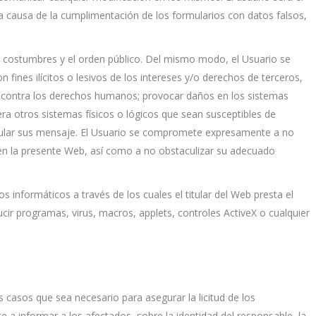
 a causa de la cumplimentación de los formularios con datos falsos,
as costumbres y el orden público. Del mismo modo, el Usuario se
n fines ilícitos o lesivos de los intereses y/o derechos de terceros,
io contra los derechos humanos; provocar daños en los sistemas
iera otros sistemas físicos o lógicos que sean susceptibles de
nipular sus mensaje. El Usuario se compromete expresamente a no
n en la presente Web, así como a no obstaculizar su adecuado
informáticos a través de los cuales el titular del Web presta el
ir programas, virus, macros, applets, controles ActiveX o cualquier
 casos que sea necesario para asegurar la licitud de los
a informar a los afectados, sobre la identidad del responsable, la