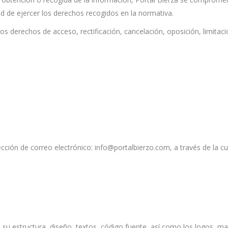
dad de ejercer los derechos recogidos en la normativa.
los derechos de acceso, rectificación, cancelación, oposición, limitac
rección de correo electrónico: info@portalbierzo.com, a través de la cu
do su estructura, diseño, textos, código fuente, así como los logos, 