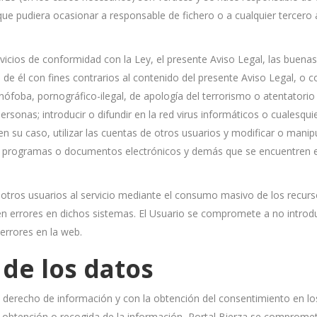
 que pudiera ocasionar a responsable de fichero o a cualquier tercero
ervicios de conformidad con la Ley, el presente Aviso Legal, las buen
s de él con fines contrarios al contenido del presente Aviso Legal, o co
enófoba, pornográfico-ilegal, de apología del terrorismo o atentator
ersonas; introducir o difundir en la red virus informáticos o cualesqu
en su caso, utilizar las cuentas de otros usuarios y modificar o ma
 datos, programas o documentos electrónicos y demás que se encuentre
ros usuarios al servicio mediante el consumo masivo de los recursos 
n errores en dichos sistemas. El Usuario se compromete a no introduc
errores en la web.
 de los datos
l derecho de información y con la obtención del consentimiento en los
obtención o recogida de la información, Portal Bierza se compromete 