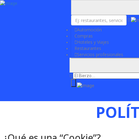
Añadir Negocio
Iniciar sesión
Actualidad
Contacto
Automoción
Compras
Hoteles y Viajes
Restaurantes
Servicios profesionales
POLÍT
¿Qué es una “Cookie”?