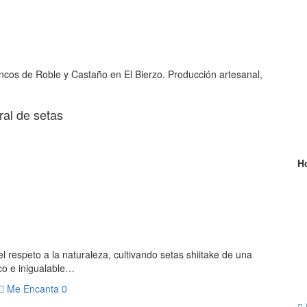
roncos de Roble y Castaño en El Bierzo. Producción artesanal,
ral de setas
H
l respeto a la naturaleza, cultivando setas shiitake de una
co e inigualable…
Me Encanta
0