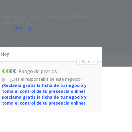
Calle Carr. de Fabero, 64, 24412 Cabañas Raras,
León, España
Cómo llegar
987421634
Hoy
Expandir
€
€
€
€
Rango de precios
¿Eres el responsable de este negocio?
¡Reclama gratis la ficha de tu negocio y
toma el control de tu presencia online!
¡Reclama gratis la ficha de tu negocio y
toma el control de tu presencia online!