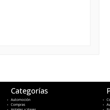
Categorías
Automoción
C
Compras
Av
Hoteles y Viajes
Po