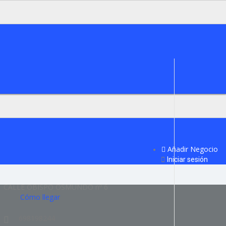
Añadir Negocio
Iniciar sesión
CALLE OBISPO OSMUNDO nº 6
Cómo llegar
698198244