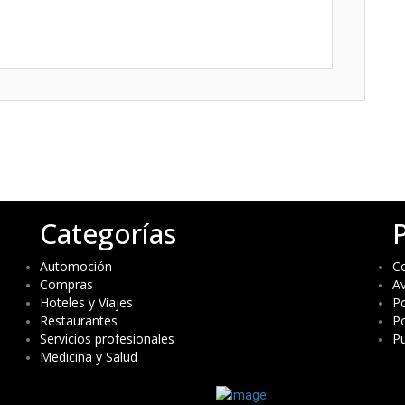
Categorías
Automoción
C
Compras
Av
Hoteles y Viajes
Po
Restaurantes
Po
Servicios profesionales
Pu
Medicina y Salud