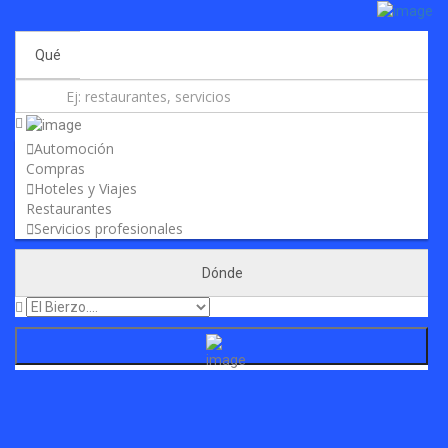
Añadir Negocio
Iniciar sesión
Actualidad
Contacto
Qué
Automoción
Compras
Hoteles y Viajes
Restaurantes
Servicios profesionales
Dónde