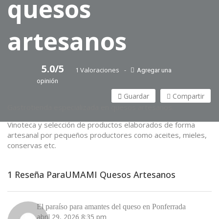
quesos
artesanos
5.0/5
1 Valoraciones
Agregar una
opinión
Guardar
Compartir
Gastrotienda especializada en quesos artesanos.
Vinoteca y selección de productos elaborados de forma
artesanal por pequeños productores como aceites, mieles,
conservas etc.
1 Reseña ParaUMAMI Quesos Artesanos
El paraíso para amantes del queso en Ponferrada
abril 29, 2026 8:35 pm