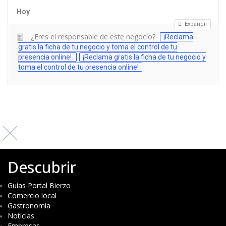
Hoy
Expandir
¿Eres el responsable de este negocio?
¡Reclama
gratis la ficha de tu negocio y toma el control de tu
presencia online!
¡Reclama gratis la ficha de tu negocio y
toma el control de tu presencia online!
Descubrir
Guías Portal Bierzo
Comercio local
Gastronomía
Noticias
Empresas