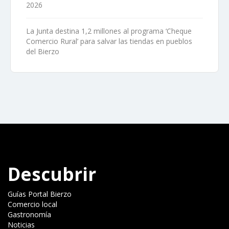
2026
La Junta destina 1,2 millones al programa ‘Cheque
Comercio Rural’ para salvar las tiendas en pueblos
del Bierzo
Descubrir
Guías Portal Bierzo
Comercio local
Gastronomía
Noticias