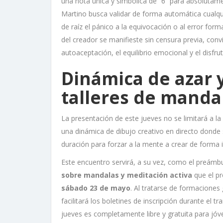
una nota única y simbólica de “6” para absolutamen
Martino busca validar de forma automática cualqu
de raíz el pánico a la equivocación o al error forma
del creador se manifieste sin censura previa, convi
autoaceptación, el equilibrio emocional y el disfru
Dinámica de azar 
talleres de manda
La presentación de este jueves no se limitará a la 
una dinámica de dibujo creativo en directo donde 
duración para forzar a la mente a crear de forma in
Este encuentro servirá, a su vez, como el preámbul
sobre mandalas y meditación activa
que el pr
sábado 23 de mayo
. Al tratarse de formaciones
facilitará los boletines de inscripción durante el t
jueves es completamente libre y gratuita para jóv