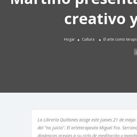
creativo 
Hogar
Cultura
El arte como terapi
La Librería Quiñones acoge este jueves 21 de mayo u
del “no juicio”. El arteterapeuta Miguel Fco. Serran
dinámicas previas a su ciclo de meditación y manda