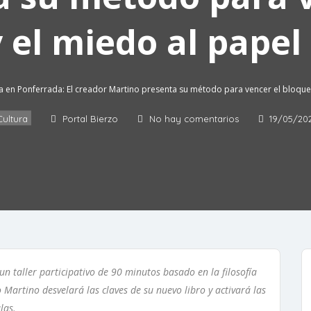
y el miedo al papel
a en Ponferrada: El creador Martino presenta su método para vencer el bloqueo
Cultura
Portal Bierzo
No hay comentarios
19/05/20
n taller participativo de 90 minutos basado en la filosofía
o Martino desvelará las claves de su nuevo libro y activará las
las.