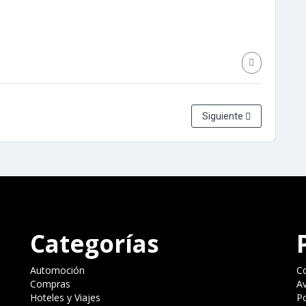
Siguiente
Categorías
Automoción
C
Compras
Av
Hoteles y Viajes
Po