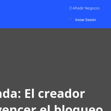
Añadir Negocio
Iniciar Sesión
da: El creador
encer el bloqueo