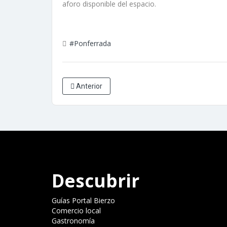
aforo disponible del espacio.
#Ponferrada
Anterior
Descubrir
Guías Portal Bierzo
Comercio local
Gastronomía