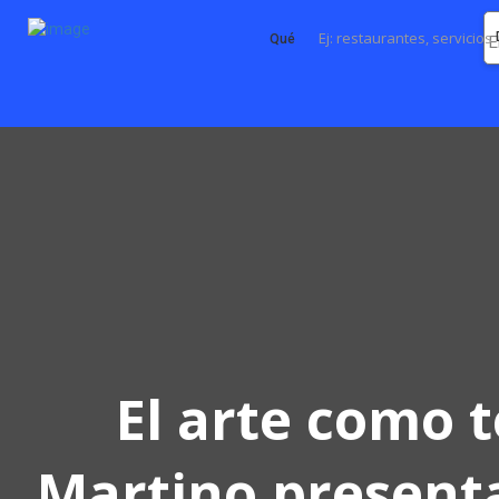
Qué
El arte como 
Martino present