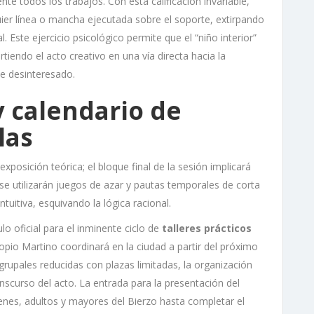
te todos los trabajos. Con esta calificación invariable,
ier línea o mancha ejecutada sobre el soporte, extirpando
l. Este ejercicio psicológico permite que el “niño interior”
rtiendo el acto creativo en una vía directa hacia la
te desinteresado.
y calendario de
las
exposición teórica; el bloque final de la sesión implicará
se utilizarán juegos de azar y pautas temporales de corta
tuitiva, esquivando la lógica racional.
o oficial para el inminente ciclo de
talleres prácticos
opio Martino coordinará en la ciudad a partir del próximo
 grupales reducidas con plazas limitadas, la organización
ranscurso del acto. La entrada para la presentación del
enes, adultos y mayores del Bierzo hasta completar el