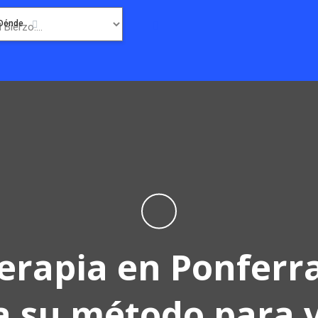
Dónde
terapia en Ponferra
a su método para v