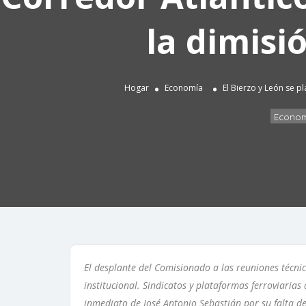
la dimisi
Hogar
Economía
El Bierzo y León se p
Econom
El desplante del Comisionado a las reuniones técnic
institucional. Sindicatos y plataformas ferroviarias
inmediato de José Antonio Sebastián por su falta de