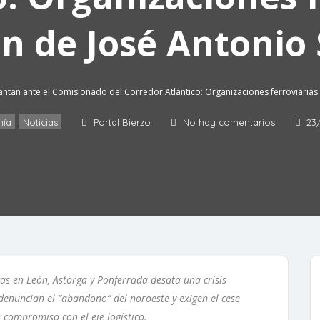
ón de José Antonio
lantan ante el Comisionado del Corredor Atlántico: Organizaciones ferroviarias
ía
Noticias
Portal Bierzo
No hay comentarios
23
,
as en León, Astorga y Ponferrada desata una crisis
 denuncian el “abandono” del noroeste y exigen el cese
 compromiso con el eje logístico.