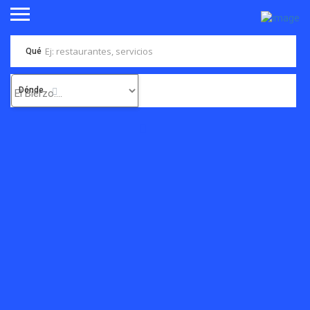
Qué
Dónde
La Seminci llega
a Ponferrada: El