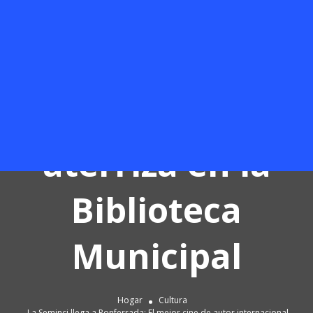
mejor cine de
autor
internacional
aterriza en la
Biblioteca
Municipal
Hogar
Cultura
La Seminci llega a Ponferrada: El mejor cine de autor internacional