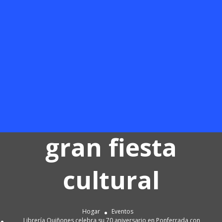
aniversario en
Ponferrada con
descuentos de
verano y una
gran fiesta
cultural
Hogar
Eventos
Librería Quiñones celebra su 70 aniversario en Ponferrada con