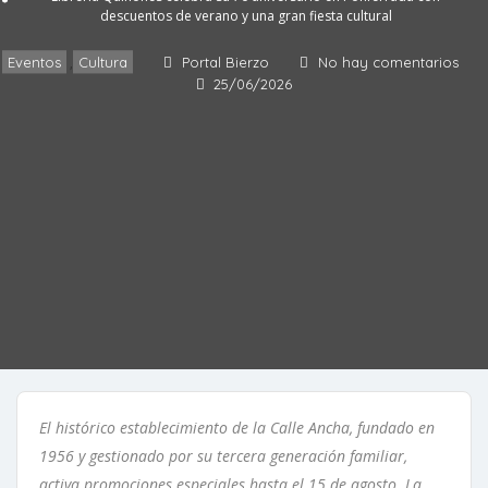
descuentos de verano y una gran fiesta cultural
Eventos
Cultura
Portal Bierzo
No hay comentarios
,
25/06/2026
El histórico establecimiento de la Calle Ancha, fundado en
1956 y gestionado por su tercera generación familiar,
activa promociones especiales hasta el 15 de agosto. La