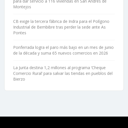
para dar servicio a 116 viviendas en San Andrés de
Montejos
CB exige la tercera fábrica de Indra para el Polígono
Industrial de Bembibre tras perder la sede ante As
Pontes
Ponferrada logra el paro más bajo en un mes de junio
de la década y suma 65 nuevos comercios en 2026
La Junta destina 1,2 millones al programa ‘Cheque
Comercio Rural’ para salvar las tiendas en pueblos del
Bierzo