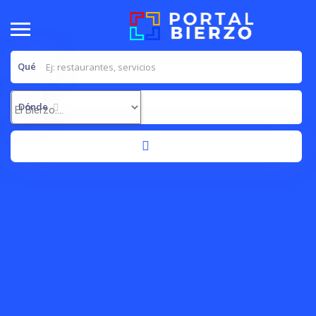
Qué
Dónde
Librería
Quiñones
celebra su 70