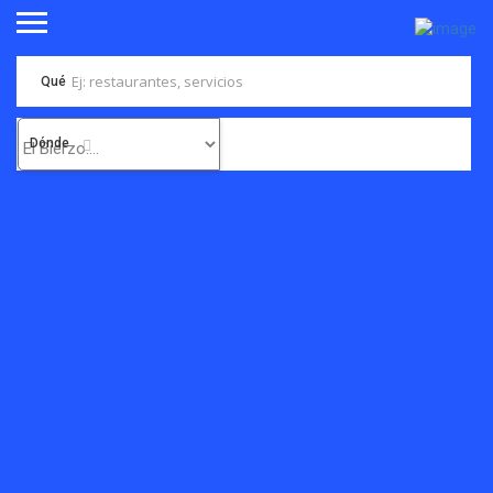
Qué
Dónde
Ponferrada rinde
homenaje a sus