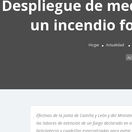
Despliegue de med
un incendio f
Hogar
Actualidad
Ac
Efectivos de la Junta de Castilla y León y del Minis
las labores de extinción de un fuego declarado en e
helicópteros y cuadrillas especializadas para evitar