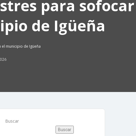
stres para sofocar
ipio de Igüeña
n el municipio de Igüeña
026
Buscar
Buscar