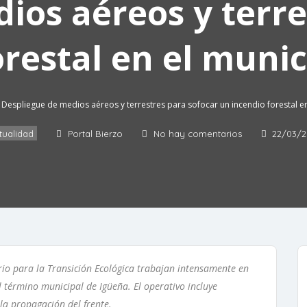
ios aéreos y terre
orestal en el munic
Despliegue de medios aéreos y terrestres para sofocar un incendio forestal e
tualidad
Portal Bierzo
No hay comentarios
22/03/2
terio para la Transición Ecológica trabajan intensamente en
l término municipal de Igüeña. El operativo incluye
 la propagación del frente.