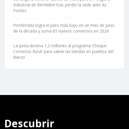
Industrial de Bembibre tras perder la sede ante As
Pontes
Ponferrada logra el paro más bajo en un mes de junio
de la década y suma 65 nuevos comercios en 2026
La Junta destina 1,2 millones al programa ‘Cheque
Comercio Rural’ para salvar las tiendas en pueblos del
Bierzo
Descubrir