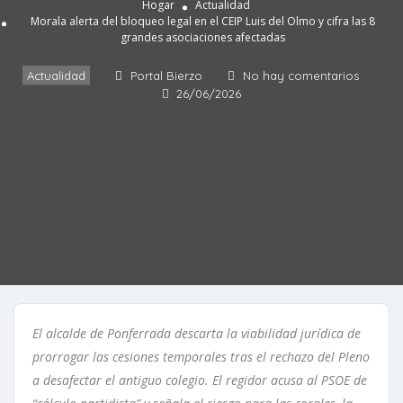
Hogar
Actualidad
Morala alerta del bloqueo legal en el CEIP Luis del Olmo y cifra las 8
grandes asociaciones afectadas
Actualidad
Portal Bierzo
No hay comentarios
26/06/2026
El alcalde de Ponferrada descarta la viabilidad jurídica de
prorrogar las cesiones temporales tras el rechazo del Pleno
a desafectar el antiguo colegio. El regidor acusa al PSOE de