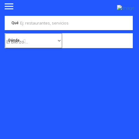
Qué
Dónde
Morala alerta del