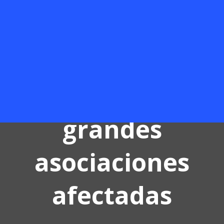
bloqueo legal en
el CEIP Luis del
Olmo y cifra las 8
grandes
asociaciones
afectadas