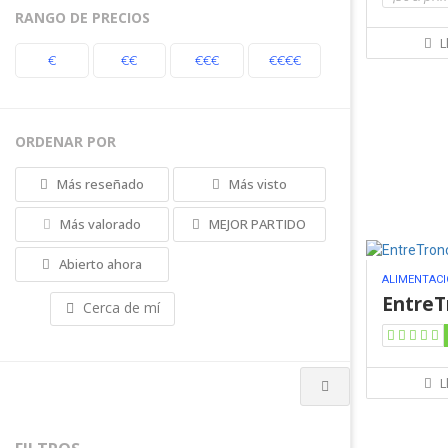
RANGO DE PRECIOS
L
€
€€
€€€
€€€€
ORDENAR POR
Más reseñado
Más visto
Más valorado
MEJOR PARTIDO
Abierto ahora
ALIMENTACI
EntreT
Cerca de mí
L