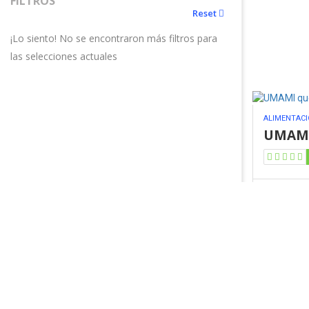
FILTROS
Reset
¡Lo siento! No se encontraron más filtros para
las selecciones actuales
ALIMENTACI
UMAMI
L